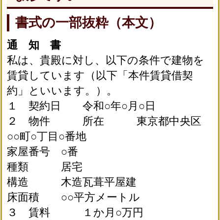
書式の一部抜粋（本文）
通 知 書
私は、貴殿に対し、以下の条件で建物を
賃貸しています（以下「本件賃貸借契
約」といいます。）。
１ 契約日 令和○年○月○日
２ 物件 所在 東京都中央区
○○町○丁目○番地
家屋番号 ○番
種類 居宅
構造 木造瓦葺平屋建
床面積 ○○平方メートル
３ 賃料 １か月○万円