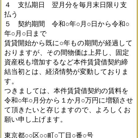
４ 支払期日 翌月分を毎月末日限り支
払う
５ 契約期間 令和○年○月○日から令和○
年○月○日まで
賃貸開始から既に○年もの期間が経過して
おりますが、その間物価は上昇し、固定
資産税も増加するなど本件賃貸借契約締
結当初とは、経済情勢が変動しておりま
す。
つきましては、本件賃貸借契約の賃料を
令和○年○月分から１か月○万円に増額させ
て頂きたいと存じますので、よろしくお
願い申し上げます。
東京都○○区○○町○丁目○番○号