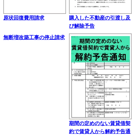
原状回復費用請求
購入した不動産の引渡し及
び解除予告
無断増改築工事の停止請求
期間の定めのない賃貸借契
約で賃貸人から解約予告通