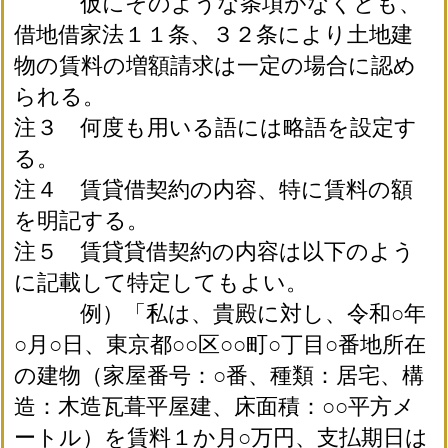
仮にそのような条項がなくとも、
借地借家法１１条、３２条により土地建
物の賃料の増額請求は一定の場合に認め
られる。
注３ 何度も用いる語には略語を設定す
る。
注４ 賃貸借契約の内容、特に賃料の額
を明記する。
注５ 賃貸貸借契約の内容は以下のよう
に記載して特定してもよい。
例）「私は、貴殿に対し、令和○年
○月○日、東京都○○区○○町○丁目○番地所在
の建物（家屋番号：○番、種類：居宅、構
造：木造瓦葺平屋建、床面積：○○平方メ
ートル）を賃料１か月○万円、支払期日は