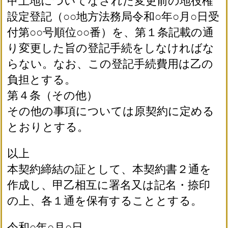
甲土地についてなされた変更前の地役権
設定登記（○○地方法務局令和○年○月○日受
付第○○号順位○○番）を、第１条記載の通
り変更した旨の登記手続をしなければな
らない。なお、この登記手続費用は乙の
負担とする。
第４条（その他）
その他の事項については原契約に定める
とおりとする。
以上
本契約締結の証として、本契約書２通を
作成し、甲乙相互に署名又は記名・捺印
の上、各１通を保有することとする。
令和○年○月○日