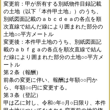
変更前：甲が所有する別紙物件目録記載
の土地（以下「本件甲土地」）のうち、
別紙図面記載のａｂｃｄｅａの各点を順
次直線で結んだ線により囲まれた部分の
土地○○平方メートル
変更後：本件甲土地のうち、別紙図面記
載のａｂｆｇａの各点を順次直線で結ん
だ線により囲まれた部分の土地○○平方メ
ートル
第２条（報酬）
前条の変更に伴い、報酬は年額○○円か
ら、年額○○円に変更する。
第３条（登記）
甲は乙に対し、令和○年○月○日限り、本件