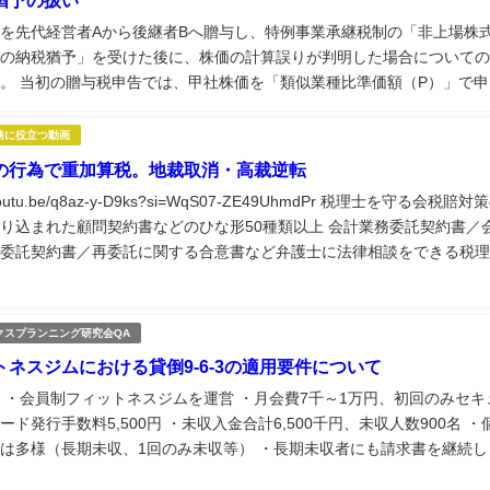
を先代経営者Aから後継者Bへ贈与し、特例事業承継税制の「非上場株
の納税猶予」を受けた後に、株価の計算誤りが判明した場合についての
。 当初の贈与税申告では、甲社株価を「類似業種比準価額（P）」で申
したが、その後の税務調査で甲社が株式保有特定会社に該当することが
株式保有特定会...
務に役立つ動画
の行為で重加算税。地裁取消・高裁逆転
//youtu.be/q8az-y-D9ks?si=WqS07-ZE49UhmdPr 税理士を守る会税賠対
り込まれた顧問契約書などのひな形50種類以上 会計業務委託契約書／
委託契約書／再委託に関する合意書など弁護士に法律相談をできる税理
立つ実務講座60種類以上視聴できる税理士...
クスプランニング研究会QA
トネスジムにおける貸倒9-6-3の適用要件について
 ・会員制フィットネスジムを運営 ・月会費7千～1万円、初回のみセキ
ード発行手数料5,500円 ・未収入金合計6,500千円、未収人数900名 ・
は多様（長期未収、1回のみ未収等） ・長期未収者にも請求書を継続し
過去の売上履歴を個別に管理 ・今後、集金代行業者に依頼して回収予定