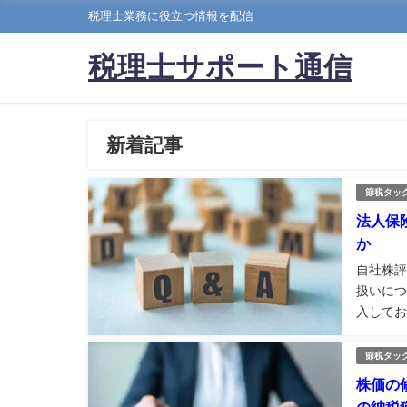
税理士業務に役立つ情報を配信
税理士サポート通信
新着記事
節税タッ
法人保
か
自社株評
扱いにつ
入してお
約益（差
てよいで
節税タッ
株価の
の納税