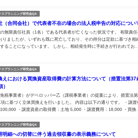
告書上の...
クスプランニング研究会QA
社（合同会社）で代表者不在の場合の法人税申告の対応につい
の無限責任社員（1名）である代表者が亡くなった状況です。 有限責任
おりましたが、いずれも既に死亡しており、その持分は定款に基づき相
することになっています。 しかし、相続発生時に手続きが行われてお
も社員としての地位が残ったままとなっています。 今回、唯一の無限
死亡したことに...
クスプランニング研究会QA
換えにおける買換資産取得費の計算方法について（措置法第37
項）
免税事業者）がデベロッパー乙（課税事業者）の提案により、措置法第
1項に基づく立体買換えを行いました。 内容は以下の通りです。 ・譲渡
00,000 ・譲渡資産の取得費：土地 5,000 ・譲渡費用：18,000 ・買換
額：106,000（内訳：土地 40,000、建物 66,0...
クスプランニング研究会QA
用明細への切替に伴う過去領収書の表示義務について