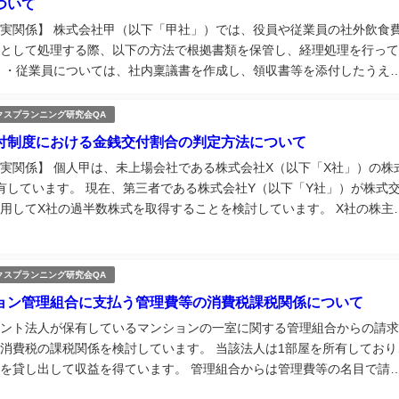
ついて
実関係】 株式会社甲（以下「甲社」）では、役員や従業員の社外飲食
として処理する際、以下の方法で根拠書類を保管し、経理処理を行って
 ・従業員については、社内稟議書を作成し、領収書等を添付したうえ
に提出し、経理処理を実施。 ・役員については、法人名義のクレジッ
細のみをもとに経...
クスプランニング研究会QA
付制度における金銭交付割合の判定方法について
実関係】 個人甲は、未上場会社である株式会社X（以下「X社」）の株
有しています。 現在、第三者である株式会社Y（以下「Y社」）が株式
用してX社の過半数株式を取得することを検討しています。 X社の株主
のとおりです。 ・株式会社A（以下「A社」）：51％ ・株式会社B：20
クスプランニング研究会QA
ョン管理組合に支払う管理費等の消費税課税関係について
ント法人が保有しているマンションの一室に関する管理組合からの請求
消費税の課税関係を検討しています。 当該法人は1部屋を所有しており
を貸し出して収益を得ています。 管理組合からは管理費等の名目で請
れてきており、内訳は以下のとおりです。 ・管理費 ・電気使用料 ・水