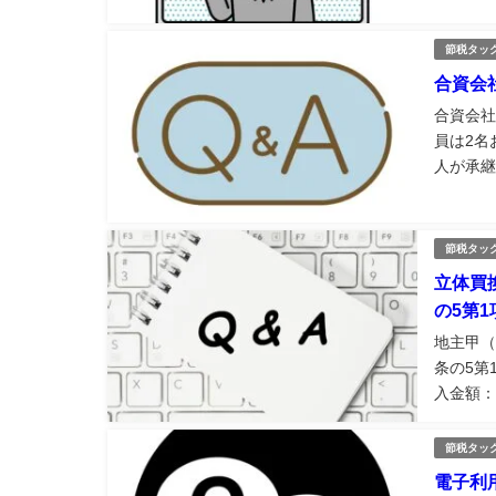
人税の申
節税タッ
合資会
合資会社
員は2名
人が承継
ず、現在
任社員が
節税タッ
立体買
の5第1
地主甲（
条の5第
入金額：1
産の取得価
節税タッ
電子利