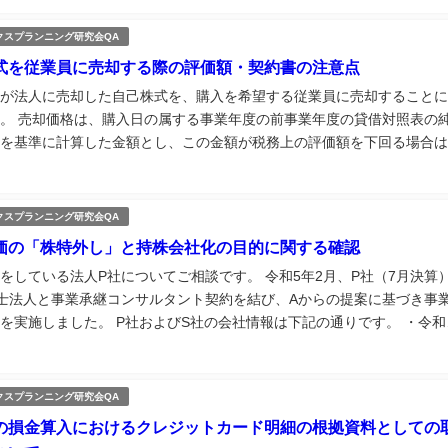
クスプランニング研究会QA
式を従業員に売却する際の評価額・契約書の注意点
が法人に売却した自己株式を、購入を希望する従業員に売却することに
。 売却価格は、購入日の属する事業年度の前事業年度の貸借対照表の
を基準に計算した金額とし、この金額が税務上の評価額を下回る場合は
価額を適用する方法としました。 この場合、所得税基本通達59-6や法
-1-1...
クスプランニング研究会QA
価の「株特外し」と持株会社化の目的に関する確認
をしている法人P社についてご相談です。 令和5年2月、P社（7月決算
士法人と事業承継コンサルタント契約を結び、Aからの提案に基づき事
を実施しました。 P社およびS社の会社情報は下記の通りです。 ・令和
P社は適格株式交換によりS社を完全子会社化 ・令和5年7月：P社はS社
...
クスプランニング研究会QA
の損金算入におけるクレジットカード明細の根拠資料としての