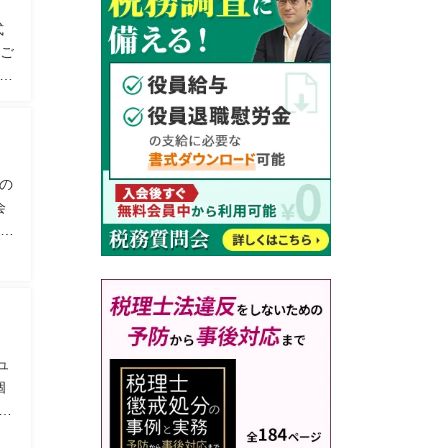
式
ご
告
判
策の
会
士
ュ
個
て