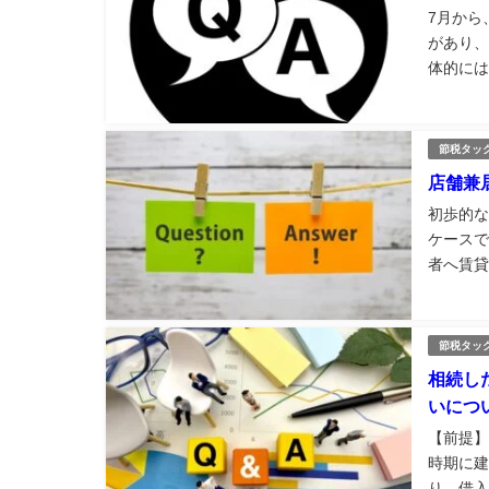
7月から
があり、
体的には
なり、こ
は7年間
節税タッ
店舗兼
初歩的な
ケースで
者へ賃貸
ます。 
と考える
節税タッ
相続し
いにつ
【前提】
時期に建
り、借入