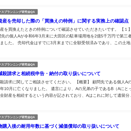
修繕積立...
クスプランニング研究会QA
資産を売却した際の「買換えの特例」に関する実務上の確認点
産を買換えたときの特例について確認させていただきたいです。 【１
問先の個人Aが令和6年3月末に大田区の駐車場用地を2億5千万円で第三
ました。 売却代金はすでに3月末までに全額受領済みであり、この土地
10年を超える事業用土地です。 Aは翌年中に買換資産を取得予定であ
例を...
クスプランニング研究会QA
減殺請求と相続税申告・納付の取り扱いについて
殺請求に関してご相談させてください。 【概要】 顧問先である個人A
年10月に亡くなりました。 遺言により、Aの兄弟の子であるB（Aにと
全財産を相続するという内容が記されており、Aはこれに対して遺留分
行っています。 現時点では、Bが相続税の申告期限までに相続税の申告
の後に遺...
クスプランニング研究会QA
物購入後の耐用年数に基づく減価償却の取り扱いについて