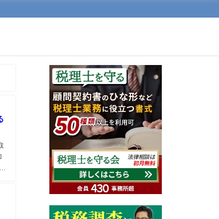
る
取
加
解
え
）