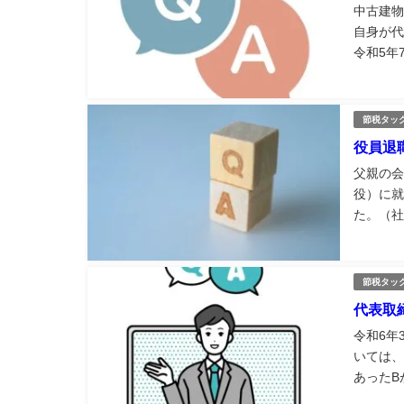
中古建物
自身が代
令和5年
和49年
用年...
節税タッ
役員退
父親の会
役）に就
た。（社
済金のみ
し、会社
節税タッ
代表取
令和6年
いては、
あったB
申告延長