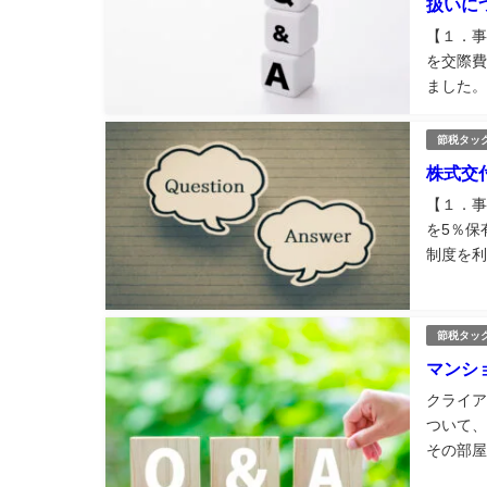
扱いに
【１．事
を交際費
ました。
経理部門
カード明
節税タッ
株式交
【１．事
を5％保
制度を利
成は以下
・個人...
節税タッ
マンシ
クライア
ついて、
その部屋
書が送ら