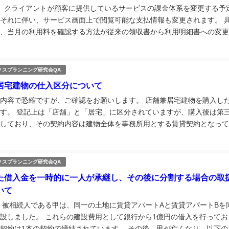
、クライアントが顧客に提供しているサービスの課金体系を変更する予
それに伴い、サービス画面上で閲覧可能な支払情報も変更されます。 
、当月の利用料を確認する方法が従来の領収書から利用明細書への変更
の利用明細書を基に適格請求書を発行する予定です。 発行済みの請求
保存が必要である...
クスプランニング研究会QA
居宅建物の仕入区分について
内容で恐縮ですが、ご確認をお願いします。 店舗兼居宅建物を購入し
す。 登記上は「店舗」と「居宅」に区分されていますが、購入後は第
しており、その契約内容は建物全体を事務所用とする賃貸契約となって
このような場合、当該建物の仕入については課税仕入れにのみ要するも
べきでしょうか。...
クスプランニング研究会QA
た借入金を一時的に一人が承継し、その後に分割する場合の取
いて
 被相続人である甲は、同一の土地に賃貸アパートAと賃貸アパートBを
設しました。 これらの建設費用として銀行から1億円の借入を行ってお
契約は1本の契約で締結されています。 その後、甲が亡くなり、以下の