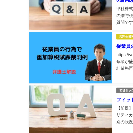
甲社株式
の贈与税
質問です
していま
明し、「
税理士業
従業員
https:
条項が盛
計業務再
業務に役
節税タッ
フィッ
【前提】
リティカ
別の状況
送付 ・