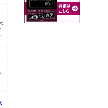
な
純
税
人
）
業
5
か
取