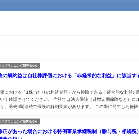
クスプランニング研究会QA
険の解約益は自社株評価における「非経常的な利益」に該当す
価における「1株当たりの利益金額」から控除できる非経常的な利益の
いて確認させてください。 当社では法人保険（逓増定期保険など）に
り、過去3期連続で保険の解約実績があります。 この際に発生した保険
益）は、基本的に「非経常的な利益金額」として扱うことができると考
しょうか。...
クスプランニング研究会QA
修正があった場合における特例事業承継税制（贈与税・相続税
猶予の扱い