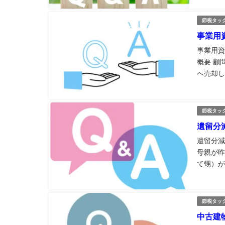
使用料 ・
節税タッ
事業用
事業用資
概要 顧
へ売却し
所有期間
買換えの特
節税タッ
遺留分
遺留分減
母親が昨
て甥）が
殺請求を
行い、そ
節税タッ
中古建