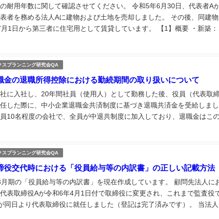
の耐用年数に関して確認させてください。 令和5年6月30日、代表者A
表者を務める法人Aに建物および土地を売却しました。 その後、同建物
7月1日から第三者に住宅用として賃貸しています。 【1】概要 ・新築：
12月28日 ・用途：居住用建物 ・構造：鉄骨鉄筋コンクリート造 ・法定
クスプランニング研究会QA
職金の退職所得控除における勤続期間の取り扱いについて
社に入社し、20年間社員（使用人）として勤務した後、役員（代表取
任した際に、中小企業退職金共済制度に基づき退職共済金を受給しまし
員10名程度の会社で、全員が中退共制度に加入しており、退職金はこ
です。） その後、代表取締役を17年間務めたのち、今回代表者を退任
から役員退職金を...
クスプランニング研究会QA
締役交代時における「役員給与等の内訳書」の正しい記載方法
3月期の「役員給与等の内訳書」を現在作成しています。 顧問先法人に
代表取締役Aが令和6年4月1日付で取締役に変更され、これまで監査役
が同日より代表取締役に就任しました（登記は完了済みです）。 当法人
法人であるため、法人税等の申告は6月末に行う予定です。 この場合、