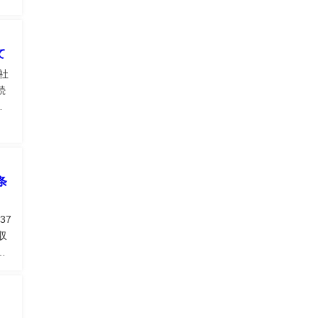
て
社
続
ら
責
条
37
収
資