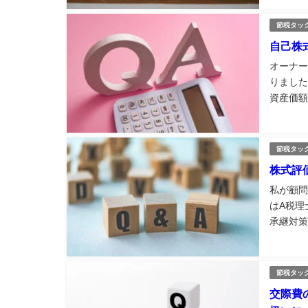
通...
節税タッ
自己株
オーナー
りました
資産価額
務上の評
税基本通達9
節税タッ
株式評
私が顧問
はA税理
承継対策
年6月：
ら借入金4
節税タッ
交際費